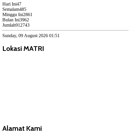
Hari Ini
47
Semalam
485
Minggu Ini
2861
Bulan Ini
3962
Jumlah
912743
Sunday, 09 August 2026 01:51
Lokasi MATRI
Alamat Kami