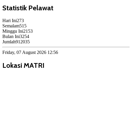
Statistik Pelawat
Hari Ini
273
Semalam
515
Minggu Ini
2153
Bulan Ini
3254
Jumlah
912035
Friday, 07 August 2026 12:56
Lokasi MATRI