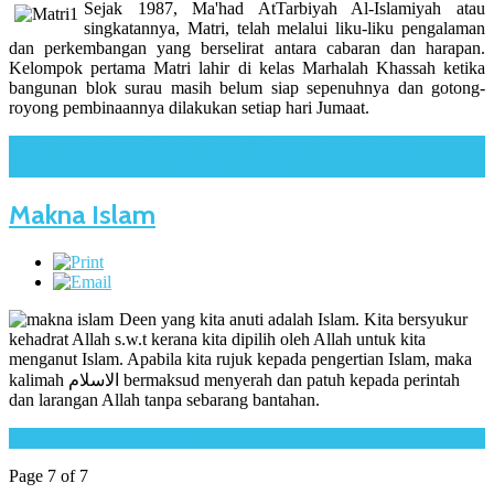
Sejak 1987, Ma'had AtTarbiyah Al-Islamiyah atau
singkatannya, Matri, telah melalui liku-liku pengalaman
dan perkembangan yang berselirat antara cabaran dan harapan.
Kelompok pertama Matri lahir di kelas Marhalah Khassah ketika
bangunan blok surau masih belum siap sepenuhnya dan gotong-
royong pembinaannya dilakukan setiap hari Jumaat.
Read more: Buku Sejarah Awal MATRI - Pengorbanan,
Kebersamaan dan Sentuhan Tarbawi
Makna Islam
Deen yang kita anuti adalah Islam. Kita bersyukur
kehadrat Allah s.w.t kerana kita dipilih oleh Allah untuk kita
menganut Islam. Apabila kita rujuk kepada pengertian Islam, maka
kalimah الاسلام bermaksud menyerah dan patuh kepada perintah
dan larangan Allah tanpa sebarang bantahan.
Read more: Makna Islam
Page 7 of 7