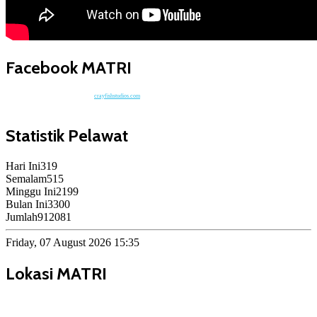
Facebook MATRI
crayfishstudios.com
Statistik Pelawat
Hari Ini
319
Semalam
515
Minggu Ini
2199
Bulan Ini
3300
Jumlah
912081
Friday, 07 August 2026 15:35
Lokasi MATRI