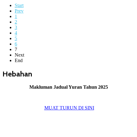
Start
Prev
1
2
3
4
5
6
7
Next
End
Hebahan
Makluman Jadual Yuran Tahun 2025
MUAT TURUN DI SINI